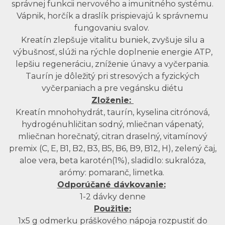
správnej funkcii nervového a imunitného systému.
Vápnik, horčík a draslík prispievajú k správnemu
fungovaniu svalov.
Kreatín zlepšuje vitalitu buniek, zvyšuje silu a
výbušnosť, slúži na rýchle doplnenie energie ATP,
lepšiu regeneráciu, zníženie únavy a vyčerpania.
Taurín je dôležitý pri stresových a fyzických
vyčerpaniach a pre vegánsku diétu
Zloženie:
Kreatín mnohohydrát, taurín, kyselina citrónová,
hydrogénuhličitan sodný, mliečnan vápenatý,
mliečnan horečnatý, citran draselný, vitamínový
premix (C, E, B1, B2, B3, B5, B6, B9, B12, H), zelený čaj,
aloe vera, beta karotén(1%), sladidlo: sukralóza,
arómy: pomaranč, limetka.
Odporúčané dávkovanie:
1-2 dávky denne
Použitie:
1x5 g odmerku práškového nápoja rozpustiť do