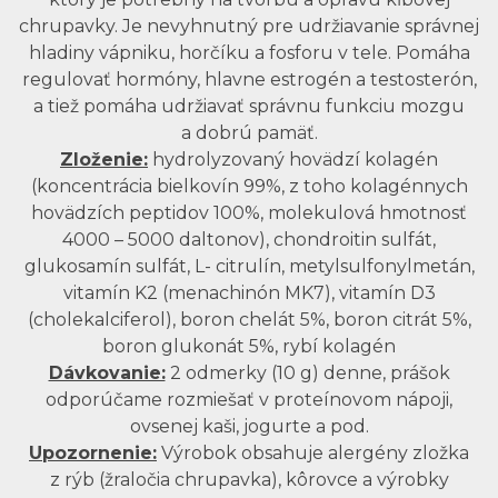
chrupavky. Je nevyhnutný pre udržiavanie správnej
hladiny vápniku, horčíku a fosforu v tele. Pomáha
regulovať hormóny, hlavne estrogén a testosterón,
a tiež pomáha udržiavať správnu funkciu mozgu
a dobrú pamäť.
Zloženie:
hydrolyzovaný hovädzí kolagén
(koncentrácia bielkovín 99%, z toho kolagénnych
hovädzích peptidov 100%, molekulová hmotnosť
4000 – 5000 daltonov), chondroitin sulfát,
glukosamín sulfát, L- citrulín, metylsulfonylmetán,
vitamín K2 (menachinón MK7), vitamín D3
(cholekalciferol), boron chelát 5%, boron citrát 5%,
boron glukonát 5%, rybí kolagén
Dávkovanie:
2 odmerky (10 g) denne, prášok
odporúčame rozmiešať v proteínovom nápoji,
ovsenej kaši, jogurte a pod.
Upozornenie:
Výrobok obsahuje alergény zložka
z rýb (žraločia chrupavka), kôrovce a výrobky