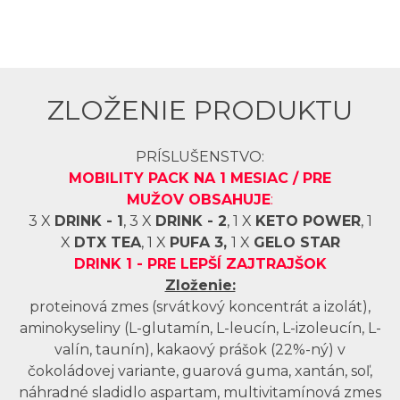
ZLOŽENIE PRODUKTU
PRÍSLUŠENSTVO:
MOBILITY PACK NA 1 MESIAC / PRE
MUŽOV OBSAHUJE
:
3 X
DRINK - 1
, 3 X
DRINK - 2
, 1 X
KETO POWER
, 1
X
DTX TEA
, 1 X
PUFA 3,
1 X
GELO STAR
DRINK 1 -
PRE LEPŠÍ ZAJTRAJŠOK
Zloženie:
proteinová zmes (srvátkový koncentrát a izolát),
aminokyseliny (L-glutamín, L-leucín, L-izoleucín, L-
valín, taunín), kakaový prášok (22%-ný) v
čokoládovej variante, guarová guma, xantán, soľ,
náhradné sladidlo aspartam, multivitamínová zmes