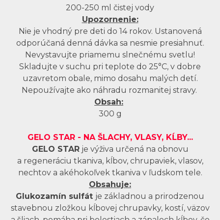
200-250 ml čistej vody
Upozornenie:
Nie je vhodný pre deti do 14 rokov. Ustanovená
odporúčaná denná dávka sa nesmie presiahnuť.
Nevystavujte priamemu slnečnému svetlu!
Skladujte v suchu pri teplote do 25°C, v dobre
uzavretom obale, mimo dosahu malých detí.
Nepoužívajte ako náhradu rozmanitej stravy.
Obsah:
300 g
GELO STAR - NA ŠLACHY, VLASY, KĹBY...
GELO STAR
je výživa určená na obnovu
a regeneráciu tkaniva, kĺbov, chrupaviek, vlasov,
nechtov a akéhokoľvek tkaniva v ľudskom tele.
Obsahuje:
Glukozamín sulfát
je základnou a prirodzenou
stavebnou zložkou kĺbovej chrupavky, kostí, väzov
a šliach, pomáha pri bolestiach a zápaloch kĺbov, čo