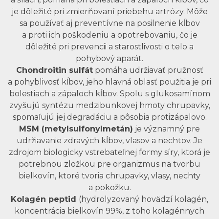
je dôležité pri zmierňovaní priebehu artrózy. Môže
sa používať aj preventívne na posilnenie kĺbov
a proti ich poškodeniu a opotrebovaniu, čo je
dôležité pri prevencii a starostlivosti o telo a
pohybový aparát.
Chondroitin sulfát
pomáha udržiavať pružnosť
a pohyblivosť kĺbov, jeho hlavná oblasť použitia je pri
bolestiach a zápaloch kĺbov. Spolu s glukosamínom
zvyšujú syntézu medzibunkovej hmoty chrupavky,
spomaľujú jej degradáciu a pôsobia protizápalovo.
MSM (metylsulfonylmetán)
je významný pre
udržiavanie zdravých kĺbov, vlasov a nechtov. Je
zdrojom biologicky vstrebateľnej formy síry, ktorá je
potrebnou zložkou pre organizmus na tvorbu
bielkovín, ktoré tvoria chrupavky, vlasy, nechty
a pokožku.
Kolagén peptid
(hydrolyzovaný hovädzí kolagén,
koncentrácia bielkovín 99%, z toho kolagénnych