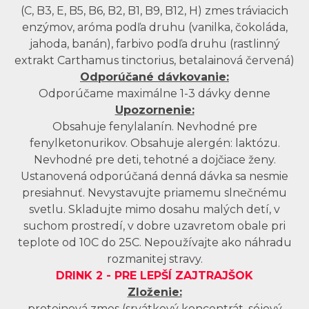
(C, B3, E, B5, B6, B2, B1, B9, B12, H) zmes tráviacich
enzýmov, aróma podľa druhu (vanilka, čokoláda,
jahoda, banán), farbivo podľa druhu (rastlinný
extrakt Carthamus tinctorius, betalainová červená)
Odporúčané dávkovanie:
Odporúčame maximálne 1-3 dávky denne
Upozornenie:
Obsahuje fenylalanín. Nevhodné pre
fenylketonurikov. Obsahuje alergén: laktózu.
Nevhodné pre deti, tehotné a dojčiace ženy.
Ustanovená odporúčaná denná dávka sa nesmie
presiahnuť. Nevystavujte priamemu slnečnému
svetlu. Skladujte mimo dosahu malých detí, v
suchom prostredí, v dobre uzavretom obale pri
teplote od 10C do 25C. Nepoužívajte ako náhradu
rozmanitej stravy.
DRINK 2 -
PRE LEPŠÍ ZAJTRAJŠOK
Zloženie:
proteinová zmes (srvátkový koncentrát, sójový