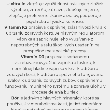
L-citrulín
zlepšuje využiteľnosť ostatných zložiek
výrobku, zmierňuje únavu, zlepšuje hojenie,
zlepšuje prekrvenie tkanív a svalov, podporuje
psychickú a fyzickú kondíciu.
Vitamín K2
prispieva k správnej zrážanlivosti krvi a k
udržaniu zdravých kostí. Je hlavným regulátorom
vápnika a zapríčiňuje jeho využívanie z
nepotrebných a telu škodlivých usadenín na
prospešné metabolické procesy.
Vitamín D3
prispieva k správnemu
vstrebávaniu/využitiu vápnika a fosforu, k
normálnej hladine vápnika v krvi, k udržaniu
zdravých kostí, k udržaniu správneho fungovania
svalov, k udržaniu zdravých zubov, k správnemu
fungovaniu imunitného systému a zohráva úlohu v
procese delenia buniek.
Bór
je jedným z hlavných minerálov, ktoré sa
používajú v metabolizme kostí, je tiež minerálom,
ktorý je potrebný na tvorbu a opravu kĺbovej