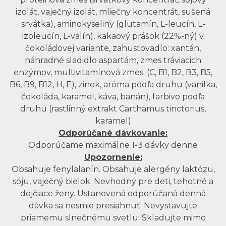
izolát, vaječný izolát, mliečny koncentrát, sušená
srvátka), aminokyseliny (glutamín, L-leucín, L-
izoleucín, L-valín), kakaový prášok (22%-ný) v
čokoládovej variante, zahusťovadlo: xantán,
náhradné sladidlo aspartám, zmes tráviacich
enzýmov, multivitamínová zmes: (C, B1, B2, B3, B5,
B6, B9, B12, H, E), zinok, aróma podľa druhu (vanilka,
čokoláda, karamel, káva, banán), farbivo podľa
druhu (rastlinný extrakt Carthamus tinctorius,
karamel)
Odporúčané dávkovanie:
Odporúčame maximálne 1-3 dávky denne
Upozornenie:
Obsahuje fenylalanín. Obsahuje alergény laktózu,
sóju, vaječný bielok. Nevhodný pre deti, tehotné a
dojčiace ženy. Ustanovená odporúčaná denná
dávka sa nesmie presiahnuť. Nevystavujte
priamemu slnečnému svetlu. Skladujte mimo