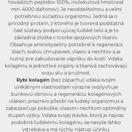
hovädzích peptidov 100%, molekulová hmotnosť
min. 4000 daltonov). Je neoddeliteľnou a veľmi
potrebnou súčasťou organizmu. Jedná sa o
prírodný proteín, z ktorého je tvorená podstatná
časť sústavy podporujúcej ľudské telo a je to
základná zložka v tvorbe spojivových tkanív.
Obsahuje aminokyseliny potrebné k regenerácii
šliach, svalov, chrupaviek, vlasov a nechtov a je
nutný pre zabudovanie vápniku do kostí. Vďaka
kolagénu si jednotlivé orgány a tkanivá zachovávajú
svoju silu a pružnosť.
Rybí kolagén
(bez zápachu) vďaka svojim
unikátnym vlastnostiam výrazne ovplyvňuje
bunkovú obnovu a regeneráciu kolagénových
vlákien, priaznivo pôsobí na ľudský organizmus a
zabezpečuje pokožke, vlasom i nechtom optimálny
stupeň výživy. Vďaka svojej stavbe, ktorá je najviac
podobná ľudskému kolagénu, sa navyše ľahko
vstrebáva a má rýchly nástup účinku.