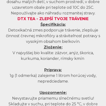
dosahu malých detí, v suchom prostredí, v dobre
uzavretom obale pri teplote od 10C do 25C.
Nepoužívajte ako náhradu rozmanitej stravy.
DTX TEA -
ZLEPŠÍ TVOJE TRÁVENIE
Špecifikácia:
Detoxikačná zmes podporuje trávenie, zlepšuje
činnosť črevnej mikroflóry a stráviteľnosť potravy s
vysokým obsahom bielkovín.
Zloženie:
V najvyššej bio kvalite: zázvor, anýz, škorica,
kurkuma, koriander, rímsky kmín
Príprava:
1g (1 odmerka) zalejeme 1 litrom horúcej vody,
nepredcieďame.
Upozornenie:
Nevystavujte priamemu slnečnému svetlu!
Skladujte v suchu, pri teplote do 25
°C, v dobre