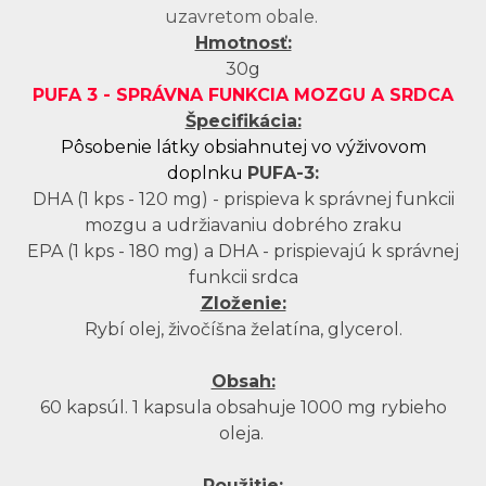
uzavretom obale.
Hmotnosť:
30g
PUFA 3 - SPRÁVNA FUNKCIA MOZGU A SRDCA
Špecifikácia:
Pôsobenie látky obsiahnutej vo výživovom
doplnku
PUFA-3:
DHA (1 kps - 120 mg) - prispieva k správnej funkcii
mozgu a udržiavaniu dobrého zraku
EPA (1 kps - 180 mg) a DHA - prispievajú k správnej
funkcii srdca
Zloženie:
Rybí olej, živočíšna želatína, glycerol.
Obsah:
60 kapsúl. 1 kapsula obsahuje 1000 mg rybieho
oleja.
Použitie: