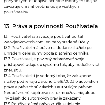
pohybe týchto údajovo ochrane osobných údajov
zaväzuje chrániť osobné údaje všetkých
používateľov.
13. Práva a povinnosti Používateľa
13.1 Používateľ sa zaväzuje používať portál
www.jankowitch.com len na vyhradené účely.
13.2 Používateľ má právo na dodanie služieb po
uhradení celej sumy podľa platného cenníka.
13.3 Používateľ je povinný ochraňovať svoje
prístupové údaje do systému tak, aby nedošlo k ich
zneužitiu.
13.4 Používateľ si je vedomý toho, že zakúpené
služby podliehajú Zákonu č. 618/2003 o autorskom
práve a právach súvisiacich s autorským právom.
Neoprávnené kopírovanie, rozmnožovanie, alebo
iný zásah do autorských práv je zakázaný.
13.5 Používateľ má právo zrušiť zasielanie