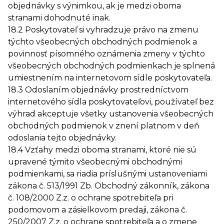
objednávky s výnimkou, ak je medzi oboma
stranami dohodnuté inak.
18.2 Poskytovateľ si vyhradzuje právo na zmenu
týchto všeobecných obchodných podmienok a
povinnosť písomného oznámenia zmeny v týchto
všeobecných obchodných podmienkach je splnená
umiestnením na internetovom sídle poskytovateľa.
18.3 Odoslaním objednávky prostredníctvom
internetového sídla poskytovateľovi, používateľ bez
výhrad akceptuje všetky ustanovenia všeobecných
obchodných podmienok v znení platnom v deň
odoslania tejto objednávky.
18.4 Vzťahy medzi oboma stranami, ktoré nie sú
upravené týmito všeobecnými obchodnými
podmienkami, sa riadia príslušnými ustanoveniami
zákona č. 513/1991 Zb. Obchodný zákonník, zákona
č. 108/2000 Z.z. o ochrane spotrebiteľa pri
podomovom a zásielkovom predaji, zákona č.
250/2007 Z.z. o ochrane spotrebiteľa a o zmene