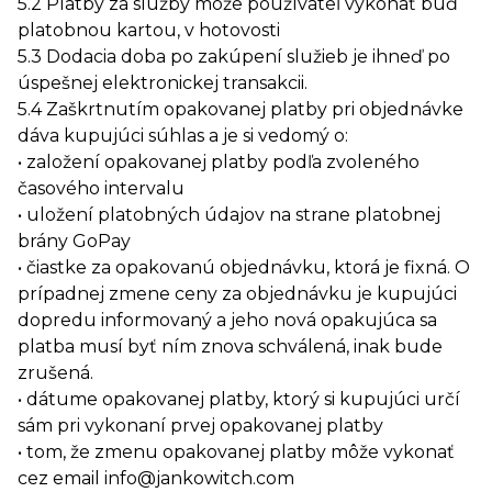
5.2 Platby za služby môže používateľ vykonať buď
platobnou kartou, v hotovosti
5.3 Dodacia doba po zakúpení služieb je ihneď po
úspešnej elektronickej transakcii.
5.4 Zaškrtnutím opakovanej platby pri objednávke
dáva kupujúci súhlas a je si vedomý o:
• založení opakovanej platby podľa zvoleného
časového intervalu
• uložení platobných údajov na strane platobnej
brány GoPay
• čiastke za opakovanú objednávku, ktorá je fixná. O
prípadnej zmene ceny za objednávku je kupujúci
dopredu informovaný a jeho nová opakujúca sa
platba musí byť ním znova schválená, inak bude
zrušená.
• dátume opakovanej platby, ktorý si kupujúci určí
sám pri vykonaní prvej opakovanej platby
• tom, že zmenu opakovanej platby môže vykonať
cez email info@jankowitch.com