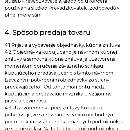
služieb Prevádzkovateľa, alebo po ukončení
používania služieb Prevádzkovateľa, zodpovedá v
plnej miere sám.
4. Spôsob predaja tovaru
4.1 Prijatie a vybavenie objednávky, kúpna zmluva
4.2 Objednávka kupujúceho je návrhom kúpnej
zmluvy a samotná kúpna zmluva je uzatvorená
momentom doručenia záväzného súhlasu
kupujúceho i predávajúceho s týmto návrhom
(záväzným potvrdením objednávky zo strany
predávajúceho). Od tohto momentu medzi
kupujúcim a predávajúcim vznikajú vzájomné
práva a povinnosti.
4.3 Uzatvorením kúpnej zmluvy kupujúci
potvrdzuje, že sa zoznámil s týmito obchodnými
podmienkami, vrátane reklamačných podmienok, a
že s nimi súhlasí. Na tieto obchodné podmienky a