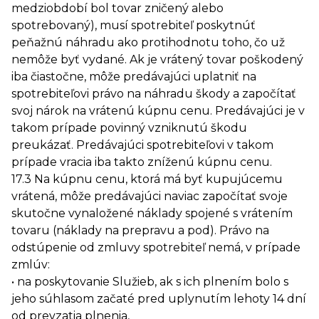
medziobdobí bol tovar zničený alebo
spotrebovaný), musí spotrebiteľ poskytnúť
peňažnú náhradu ako protihodnotu toho, čo už
nemôže byť vydané. Ak je vrátený tovar poškodený
iba čiastočne, môže predávajúci uplatniť na
spotrebiteľovi právo na náhradu škody a započítať
svoj nárok na vrátenú kúpnu cenu. Predávajúci je v
takom prípade povinný vzniknutú škodu
preukázať. Predávajúci spotrebiteľovi v takom
prípade vracia iba takto zníženú kúpnu cenu.
17.3 Na kúpnu cenu, ktorá má byť kupujúcemu
vrátená, môže predávajúci naviac započítať svoje
skutočne vynaložené náklady spojené s vrátením
tovaru (náklady na prepravu a pod). Právo na
odstúpenie od zmluvy spotrebiteľ nemá, v prípade
zmlúv:
• na poskytovanie Služieb, ak s ich plnením bolo s
jeho súhlasom začaté pred uplynutím lehoty 14 dní
od prevzatia plnenia,