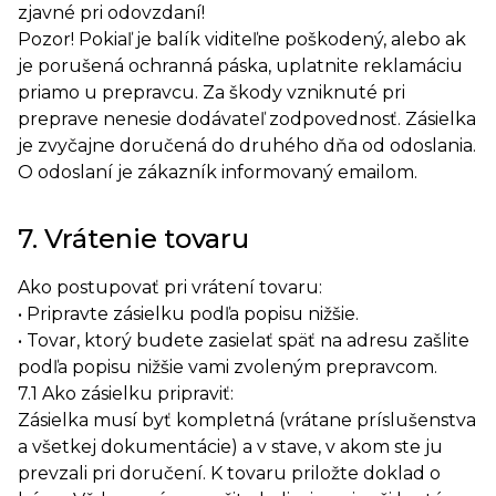
zjavné pri odovzdaní!
Pozor! Pokiaľ je balík viditeľne poškodený, alebo ak
je porušená ochranná páska, uplatnite reklamáciu
priamo u prepravcu. Za škody vzniknuté pri
preprave nenesie dodávateľ zodpovednosť. Zásielka
je zvyčajne doručená do druhého dňa od odoslania.
O odoslaní je zákazník informovaný emailom.
7. Vrátenie tovaru
Ako postupovať pri vrátení tovaru:
• Pripravte zásielku podľa popisu nižšie.
• Tovar, ktorý budete zasielať späť na adresu zašlite
podľa popisu nižšie vami zvoleným prepravcom.
7.1 Ako zásielku pripraviť:
Zásielka musí byť kompletná (vrátane príslušenstva
a všetkej dokumentácie) a v stave, v akom ste ju
prevzali pri doručení. K tovaru priložte doklad o