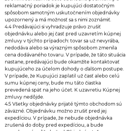
reklamačný poriadok je kupujúci dostatočným
spôsobom samotným uskutočnením objednávky
upozornený a má možnosť sa s nimi zoznámiť.
4.4 Predávajúci si vyhradzuje právo zrušiť
objednávku alebo jej časť pred uzavretím kúpnej
zmluvy v týchto prípadoch: tovar sa už nevyrába,
nedodáva alebo sa výrazným spôsobom zmenila
cena dodávaného tovaru. V prípade, že táto situácia
nastane, predávajúci bude okamžite kontaktovať
kupujúceho za účelom dohody o ďalšom postupe.
V prípade, že Kupujúci zaplatil už časť alebo celú
sumu kúpnej ceny, bude mu táto čiastka
prevedená späť na jeho účet. K uzavretiu Kúpnej
zmluvy nedôjde.
4.5 Všetky objednávky prijaté týmto obchodom sú
záväzné. Objednávku možno zrušiť pred jej
expedíciou. V prípade, že nebude objednávka
zrušená do doby pred expedíciou, a bude