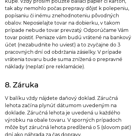
kúpe. Vždy prosím použite baliaci papier či kartón,
tak aby nemohlo počas prepravy dôjsť k polepeniu,
popísaniu či inému znehodnoteniu pôvodných
obalov. Neposielajte tovar na dobierku, v takom
prípade nebude tovar prevzatý. Odporúčame Vám
tovar poistiť. Peniaze vám budú vrátené na bankový
účet (nezabudnite ho uviesť) a to zvyčajne do 3
pracovných dní od obdržania zásielky. V prípade
vrátenia tovaru bude suma znížená o prepravné
náklady (neplatí pre reklamácie).
8. Záruka
V balíku vždy nájdete daňový doklad. Záručná
lehota začína plynúť dátumom uvedeným na
doklade. Záručná lehota je uvedená u každého
výrobku na obale tovaru. V sporných prípadoch
môže byť záručná lehota predĺžená o 5 (slovom päť)
dní ako náhrada za čas dopravy.