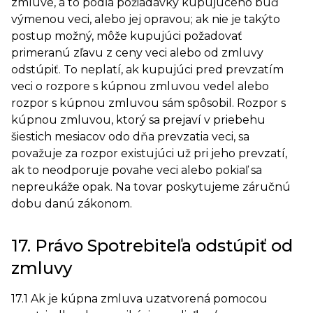
zmluve, a to podľa požiadavky kupujúceho buď
výmenou veci, alebo jej opravou; ak nie je takýto
postup možný, môže kupujúci požadovať
primeranú zľavu z ceny veci alebo od zmluvy
odstúpiť. To neplatí, ak kupujúci pred prevzatím
veci o rozpore s kúpnou zmluvou vedel alebo
rozpor s kúpnou zmluvou sám spôsobil. Rozpor s
kúpnou zmluvou, ktorý sa prejaví v priebehu
šiestich mesiacov odo dňa prevzatia veci, sa
považuje za rozpor existujúci už pri jeho prevzatí,
ak to neodporuje povahe veci alebo pokiaľ sa
nepreukáže opak. Na tovar poskytujeme záručnú
dobu danú zákonom.
17. Právo Spotrebiteľa odstúpiť od
zmluvy
17.1 Ak je kúpna zmluva uzatvorená pomocou