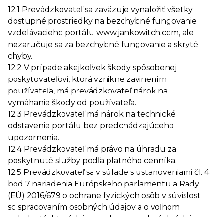
12.1 Prevádzkovateľ sa zaväzuje vynaložiť všetky
dostupné prostriedky na bezchybné fungovanie
vzdelávacieho portálu www.jankowitch.com, ale
nezaručuje sa za bezchybné fungovanie a skryté
chyby.
12.2 V prípade akejkoľvek škody spôsobenej
poskytovateľovi, ktorá vznikne zavinením
používateľa, má prevádzkovateľ nárok na
vymáhanie škody od používateľa.
12.3 Prevádzkovateľ má nárok na technické
odstavenie portálu bez predchádzajúceho
upozornenia.
12.4 Prevádzkovateľ má právo na úhradu za
poskytnuté služby podľa platného cenníka.
12.5 Prevádzkovateľ sa v súlade s ustanoveniami čl. 4
bod 7 nariadenia Európskeho parlamentu a Rady
(EÚ) 2016/679 o ochrane fyzických osôb v súvislosti
so spracovaním osobných údajov a o voľnom