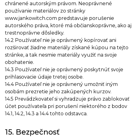
chránené autorským právom. Neoprávnené
používanie materiálov zo stránky
www.jankowitch.com predstavuje porušenie
autorského práva, ktoré má občianskoprávne, ako aj
trestnoprávne dôsledky.
14.2 Používateľ nie je oprávnený kopírovať ani
rozširovať žiadne materiály získané kúpou na tejto
stránke, a tak nesmie materiály využiť na svoje
obohatenie.
14.3 Používateľ nie je oprávnený poskytnúť svoje
prihlasovacie údaje tretej osobe.
14.4 Používateľ nie je oprávnený umožniť iným
osobám prezretie jeho zakúpených kurzov.
14.5 Prevádzkovateľ si vyhradzuje právo zablokovať
účet používateľa pri porušení niektorého z bodov
14.1, 14.2, 14.3 a 14.4 tohto odstavca.
15. Bezpečnosť