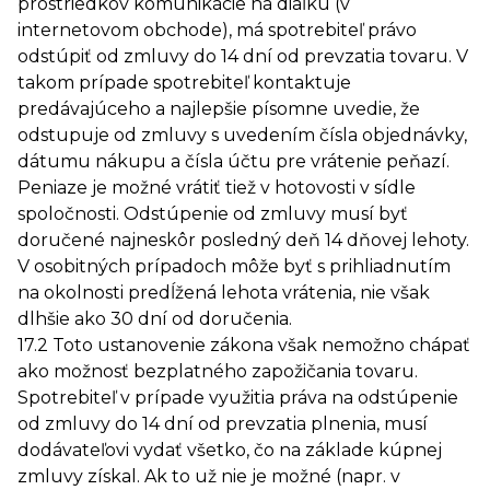
prostriedkov komunikácie na diaľku (v
internetovom obchode), má spotrebiteľ právo
odstúpiť od zmluvy do 14 dní od prevzatia tovaru. V
takom prípade spotrebiteľ kontaktuje
predávajúceho a najlepšie písomne uvedie, že
odstupuje od zmluvy s uvedením čísla objednávky,
dátumu nákupu a čísla účtu pre vrátenie peňazí.
Peniaze je možné vrátiť tiež v hotovosti v sídle
spoločnosti. Odstúpenie od zmluvy musí byť
doručené najneskôr posledný deň 14 dňovej lehoty.
V osobitných prípadoch môže byť s prihliadnutím
na okolnosti predĺžená lehota vrátenia, nie však
dlhšie ako 30 dní od doručenia.
17.2 Toto ustanovenie zákona však nemožno chápať
ako možnosť bezplatného zapožičania tovaru.
Spotrebiteľ v prípade využitia práva na odstúpenie
od zmluvy do 14 dní od prevzatia plnenia, musí
dodávateľovi vydať všetko, čo na základe kúpnej
zmluvy získal. Ak to už nie je možné (napr. v