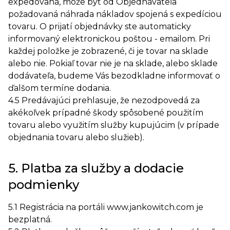
expedovaná, môže byť od Objednávateľa
požadovaná náhrada nákladov spojená s expedíciou
tovaru. O prijatí objednávky ste automaticky
informovaný elektronickou poštou - emailom. Pri
každej položke je zobrazené, či je tovar na sklade
alebo nie. Pokiaľ tovar nie je na sklade, alebo sklade
dodávateľa, budeme Vás bezodkladne informovať o
ďalšom termíne dodania.
4.5 Predávajúci prehlasuje, že nezodpovedá za
akékoľvek prípadné škody spôsobené použitím
tovaru alebo využitím služby kupujúcim (v prípade
objednania tovaru alebo služieb).
5. Platba za služby a dodacie
podmienky
5.1 Registrácia na portáli www.jankowitch.com je
bezplatná.