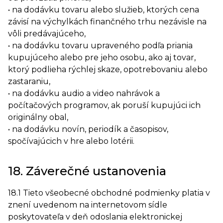
• na dodávku tovaru alebo služieb, ktorých cena
závisí na výchylkách finančného trhu nezávisle na
vôli predávajúceho,
• na dodávku tovaru upraveného podľa priania
kupujúceho alebo pre jeho osobu, ako aj tovar,
ktorý podlieha rýchlej skaze, opotrebovaniu alebo
zastaraniu,
• na dodávku audio a video nahrávok a
počítačových programov, ak poruší kupujúci ich
originálny obal,
• na dodávku novín, periodík a časopisov,
spočívajúcich v hre alebo lotérii.
18. Záverečné ustanovenia
18.1 Tieto všeobecné obchodné podmienky platia v
znení uvedenom na internetovom sídle
poskytovateľa v deň odoslania elektronickej