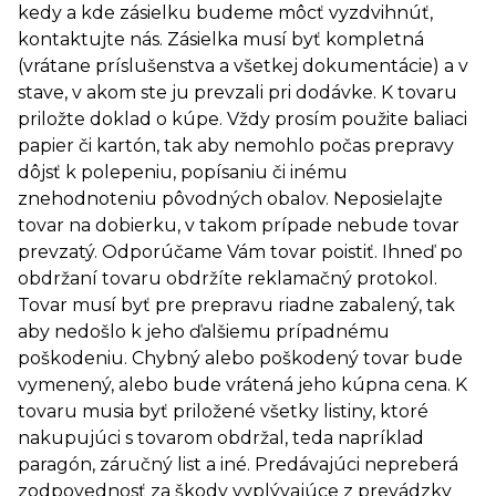
kedy a kde zásielku budeme môcť vyzdvihnúť,
kontaktujte nás. Zásielka musí byť kompletná
(vrátane príslušenstva a všetkej dokumentácie) a v
stave, v akom ste ju prevzali pri dodávke. K tovaru
priložte doklad o kúpe. Vždy prosím použite baliaci
papier či kartón, tak aby nemohlo počas prepravy
dôjsť k polepeniu, popísaniu či inému
znehodnoteniu pôvodných obalov. Neposielajte
tovar na dobierku, v takom prípade nebude tovar
prevzatý. Odporúčame Vám tovar poistiť. Ihneď po
obdržaní tovaru obdržíte reklamačný protokol.
Tovar musí byť pre prepravu riadne zabalený, tak
aby nedošlo k jeho ďalšiemu prípadnému
poškodeniu. Chybný alebo poškodený tovar bude
vymenený, alebo bude vrátená jeho kúpna cena. K
tovaru musia byť priložené všetky listiny, ktoré
nakupujúci s tovarom obdržal, teda napríklad
paragón, záručný list a iné. Predávajúci nepreberá
zodpovednosť za škody vyplývajúce z prevádzky