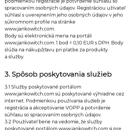
podmienkou registrácie je potvrdenie súhlasu so
spracovaním osobných údajov. Registráciou užívateľ
súhlasí s uverejnením jeho osobných údajov v jeho
súkromnom profile na stránke
www.jankowitch.com.
Body sú elektronická mena na portáli
www.jankowitch.com. 1 bod = 0,10 EUR s DPH. Body
slúžia na nákup/zľavu pri platbe za produkty
a služby.
3. Spôsob poskytovania služieb
3.1 Služby poskytované portálom
www.jankowitch.com sú poskytované výhradne cez
internet. Podmienkou používania služieb je
registrácia a akceptovanie VOPP a potvrdenie
súhlasu so spracovaním osobných údajov.
3.2 Používateľ berie na vedomie, že služby
poskytované portálom www.jankowitch.com si pre