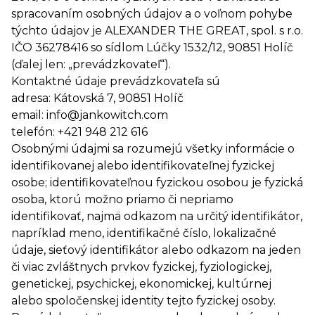
spracovaním osobných údajov a o voľnom pohybe
týchto údajov je ALEXANDER THE GREAT, spol. s r.o.
IČO 36278416 so sídlom Lúčky 1532/12, 90851 Holíč
(ďalej len: „prevádzkovateľ“).
Kontaktné údaje prevádzkovateľa sú
adresa: Kátovská 7, 90851 Holíč
email: info@jankowitch.com
telefón: +421 948 212 616
Osobnými údajmi sa rozumejú všetky informácie o
identifikovanej alebo identifikovateľnej fyzickej
osobe; identifikovateľnou fyzickou osobou je fyzická
osoba, ktorú možno priamo či nepriamo
identifikovať, najmä odkazom na určitý identifikátor,
napríklad meno, identifikačné číslo, lokalizačné
údaje, sieťový identifikátor alebo odkazom na jeden
či viac zvláštnych prvkov fyzickej, fyziologickej,
genetickej, psychickej, ekonomickej, kultúrnej
alebo spoločenskej identity tejto fyzickej osoby.