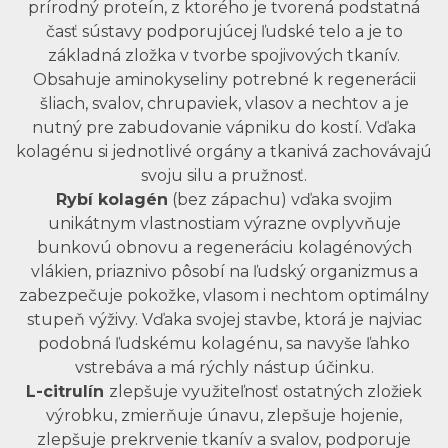
prírodný proteín, z ktorého je tvorená podstatná
časť sústavy podporujúcej ľudské telo a je to
základná zložka v tvorbe spojivových tkanív.
Obsahuje aminokyseliny potrebné k regenerácii
šliach, svalov, chrupaviek, vlasov a nechtov a je
nutný pre zabudovanie vápniku do kostí. Vďaka
kolagénu si jednotlivé orgány a tkanivá zachovávajú
svoju silu a pružnosť.
Rybí kolagén
(bez zápachu) vďaka svojim
unikátnym vlastnostiam výrazne ovplyvňuje
bunkovú obnovu a regeneráciu kolagénových
vlákien, priaznivo pôsobí na ľudský organizmus a
zabezpečuje pokožke, vlasom i nechtom optimálny
stupeň výživy. Vďaka svojej stavbe, ktorá je najviac
podobná ľudskému kolagénu, sa navyše ľahko
vstrebáva a má rýchly nástup účinku.
L-citrulín
zlepšuje využiteľnosť ostatných zložiek
výrobku, zmierňuje únavu, zlepšuje hojenie,
zlepšuje prekrvenie tkanív a svalov, podporuje