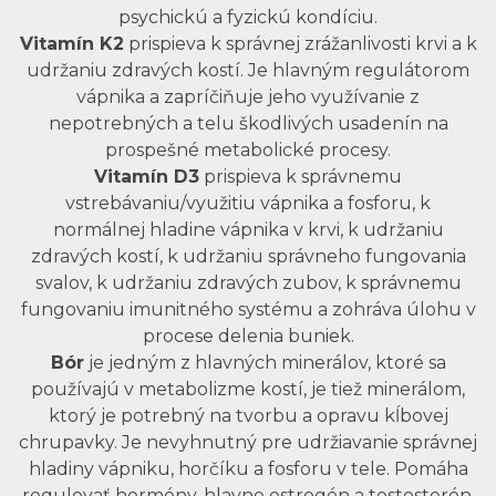
psychickú a fyzickú kondíciu.
Vitamín K2
prispieva k správnej zrážanlivosti krvi a k
udržaniu zdravých kostí. Je hlavným regulátorom
vápnika a zapríčiňuje jeho využívanie z
nepotrebných a telu škodlivých usadenín na
prospešné metabolické procesy.
Vitamín D3
prispieva k správnemu
vstrebávaniu/využitiu vápnika a fosforu, k
normálnej hladine vápnika v krvi, k udržaniu
zdravých kostí, k udržaniu správneho fungovania
svalov, k udržaniu zdravých zubov, k správnemu
fungovaniu imunitného systému a zohráva úlohu v
procese delenia buniek.
Bór
je jedným z hlavných minerálov, ktoré sa
používajú v metabolizme kostí, je tiež minerálom,
ktorý je potrebný na tvorbu a opravu kĺbovej
chrupavky. Je nevyhnutný pre udržiavanie správnej
hladiny vápniku, horčíku a fosforu v tele. Pomáha
regulovať hormóny, hlavne estrogén a testosterón,