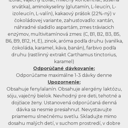
srvátka), aminokyseliny (glutamín, L-leucín, L-
izoleucín, L-valín), kakaový prášok (22%-ný) v
čokoládovej variante, zahusťovadlo: xantán,
náhradné sladidlo aspartám, zmes tráviacich
enzýmov, multivitamínová zmes: (C, B1, B2, B3, B5,
B6, B9, B12, H, E), zinok, aróma podľa druhu (vanilka,
čokoláda, karamel, káva, banán), farbivo podľa
druhu (rastlinný extrakt Carthamus tinctorius,
karamel)
Odporúčané dávkovanie:
Odporúčame maximálne 1-3 dávky denne
Upozornenie:
Obsahuje fenylalanín. Obsahuje alergény laktózu,
sóju, vaječný bielok. Nevhodný pre deti, tehotné a
dojčiace ženy. Ustanovená odporúčaná denná
dávka sa nesmie presiahnuť. Nevystavujte
priamemu slnečnému svetlu. Skladujte mimo
dosahu malých detí, v suchom prostredí, v dobre