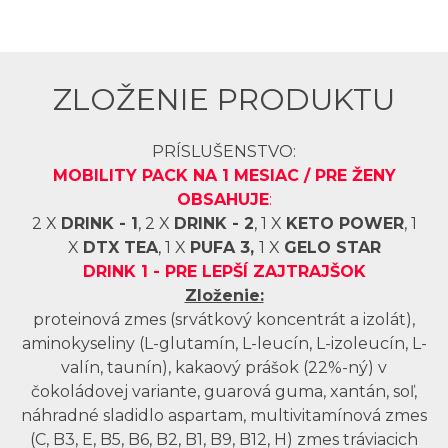
ZLOŽENIE PRODUKTU
PRÍSLUŠENSTVO:
MOBILITY PACK NA 1 MESIAC / PRE ŽENY
OBSAHUJE
:
2 X
DRINK - 1
, 2 X
DRINK - 2
, 1 X
KETO POWER
, 1
X
DTX TEA
, 1 X
PUFA 3,
1 X
GELO STAR
DRINK 1 -
PRE LEPŠÍ ZAJTRAJŠOK
Zloženie:
proteinová zmes (srvátkový koncentrát a izolát),
aminokyseliny (L-glutamín, L-leucín, L-izoleucín, L-
valín, taunín), kakaový prášok (22%-ný) v
čokoládovej variante, guarová guma, xantán, soľ,
náhradné sladidlo aspartam, multivitamínová zmes
(C, B3, E, B5, B6, B2, B1, B9, B12, H) zmes tráviacich