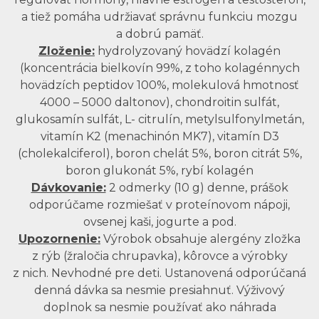
a tiež pomáha udržiavať správnu funkciu mozgu
a dobrú pamäť.
Zloženie:
hydrolyzovaný hovädzí kolagén
(koncentrácia bielkovín 99%, z toho kolagénnych
hovädzích peptidov 100%, molekulová hmotnosť
4000 – 5000 daltonov), chondroitin sulfát,
glukosamín sulfát, L- citrulín, metylsulfonylmetán,
vitamín K2 (menachinón MK7), vitamín D3
(cholekalciferol), boron chelát 5%, boron citrát 5%,
boron glukonát 5%, rybí kolagén
Dávkovanie:
2 odmerky (10 g) denne, prášok
odporúčame rozmiešať v proteínovom nápoji,
ovsenej kaši, jogurte a pod.
Upozornenie:
Výrobok obsahuje alergény zložka
z rýb (žraločia chrupavka), kôrovce a výrobky
z nich. Nevhodné pre deti. Ustanovená odporúčaná
denná dávka sa nesmie presiahnuť. Výživový
doplnok sa nesmie používať ako náhrada