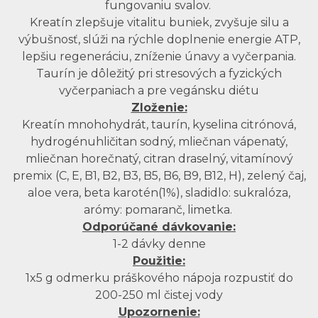
fungovaniu svalov.
Kreatín zlepšuje vitalitu buniek, zvyšuje silu a
výbušnosť, slúži na rýchle doplnenie energie ATP,
lepšiu regeneráciu, zníženie únavy a vyčerpania.
Taurín je dôležitý pri stresových a fyzických
vyčerpaniach a pre vegánsku diétu
Zloženie:
Kreatín mnohohydrát, taurín, kyselina citrónová,
hydrogénuhličitan sodný, mliečnan vápenatý,
mliečnan horečnatý, citran draselný, vitamínový
premix (C, E, B1, B2, B3, B5, B6, B9, B12, H), zelený čaj,
aloe vera, beta karotén(1%), sladidlo: sukralóza,
arómy: pomaranč, limetka.
Odporúčané dávkovanie:
1-2 dávky denne
Použitie:
1x5 g odmerku práškového nápoja rozpustiť do
200-250 ml čistej vody
Upozornenie: