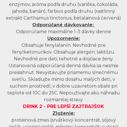
enzýmov, aróma podľa druhu (vanilka, čokoláda,
jahoda, banán), farbivo podľa druhu (rastlinný
extrakt Carthamus tinctorius, betalainová červená)
Odporúčané dávkovanie:
Odporúčame maximálne 1-3 dávky denne
Upozornenie:
Obsahuje fenylalanín. Nevhodné pre
fenylketonurikov. Obsahuje alergén: laktózu.
Nevhodné pre deti, tehotné a dojčiace ženy.
Ustanovená odporúčaná denná dávka sa nesmie
presiahnuť. Nevystavujte priamemu slnečnému
svetlu. Skladujte mimo dosahu malých detí, v
suchom prostredí, v dobre uzavretom obale pri
teplote od 10C do 25C. Nepoužívajte ako náhradu
rozmanitej stravy.
DRINK 2 -
PRE LEPŠÍ ZAJTRAJŠOK
Zloženie:
proteinová zmes (srvátkový koncentrát, sójový
izolát, vaječný izolát, mliečny koncentrát, sušená