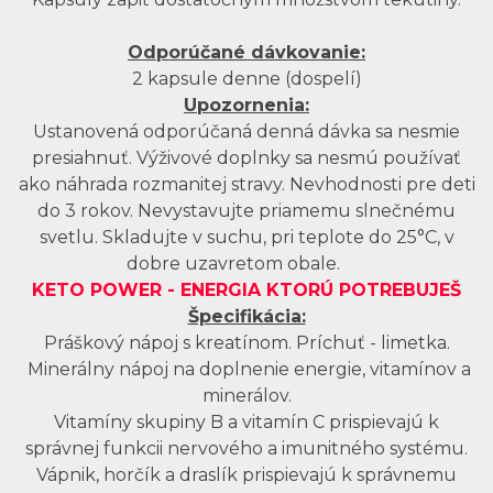
Odporúčané dávkovanie:
2 kapsule denne (dospelí)
Upozornenia:
Ustanovená odporúčaná denná dávka sa nesmie
presiahnuť. Výživové doplnky sa nesmú používať
ako náhrada rozmanitej stravy. Nevhodnosti pre deti
do 3 rokov. Nevystavujte priamemu slnečnému
svetlu. Skladujte v suchu, pri teplote do 25°C, v
dobre uzavretom obale.
KETO POWER - ENERGIA KTORÚ POTREBUJEŠ
Špecifikácia:
Práškový nápoj s kreatínom. Príchuť - limetka.
Minerálny nápoj na doplnenie energie, vitamínov a
minerálov.
Vitamíny skupiny B a vitamín C prispievajú k
správnej funkcii nervového a imunitného systému.
Vápnik, horčík a draslík prispievajú k správnemu