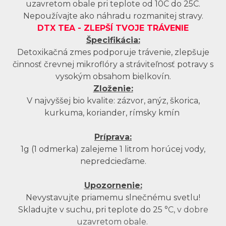
uzavretom obale pri teplote od 10C do 25C.
Nepoužívajte ako náhradu rozmanitej stravy.
DTX TEA -
ZLEPŠÍ TVOJE TRÁVENIE
Špecifikácia:
Detoxikačná zmes podporuje trávenie, zlepšuje
činnosť črevnej mikroflóry a stráviteľnosť potravy s
vysokým obsahom bielkovín.
Zloženie:
V najvyššej bio kvalite: zázvor, anýz, škorica,
kurkuma, koriander, rímsky kmín
Príprava:
1g (1 odmerka) zalejeme 1 litrom horúcej vody,
nepredcieďame.
Upozornenie:
Nevystavujte priamemu slnečnému svetlu!
Skladujte v suchu, pri teplote do 25
°C, v dobre
uzavretom obale.