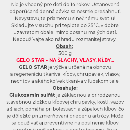
Nie je vhodný pre deti do 14 rokov. Ustanovená
odporúčaná denná dávka sa nesmie presiahnuť.
Nevystavujte priamemu slnečnému svetlu!
Skladujte v suchu pri teplote do 25°C, v dobre
uzavretom obale, mimo dosahu malých detí.
Nepoužívajte ako náhradu rozmanitej stravy.
Obsah:
300 g
GELO STAR - NA ŠLACHY, VLASY, KĹBY...
GELO STAR
je výživa určená na obnovu
a regeneráciu tkaniva, kĺbov, chrupaviek, vlasov,
nechtov a akéhokoľvek tkaniva v ľudskom tele.
Obsahuje:
Glukozamín sulfát
je základnou a prirodzenou
stavebnou zložkou kĺbovej chrupavky, kostí, väzov
a šliach, pomáha pri bolestiach a zápaloch kĺbov, čo
je dôležité pri zmierňovaní priebehu artrózy. Môže
sa používať aj preventívne na posilnenie kĺbov
a proti ich poškodeniu a opotrebovaniu, čo je