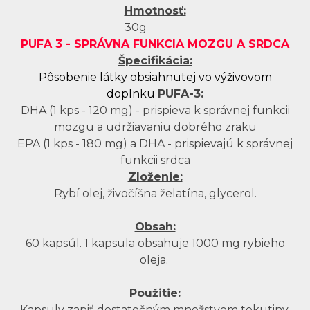
Hmotnosť:
30g
PUFA 3 - SPRÁVNA FUNKCIA MOZGU A SRDCA
Špecifikácia:
Pôsobenie látky obsiahnutej vo výživovom
doplnku
PUFA-3:
DHA (1 kps - 120 mg) - prispieva k správnej funkcii
mozgu a udržiavaniu dobrého zraku
EPA (1 kps - 180 mg) a DHA - prispievajú k správnej
funkcii srdca
Zloženie:
Rybí olej, živočíšna želatína, glycerol.
Obsah:
60 kapsúl. 1 kapsula obsahuje 1000 mg rybieho
oleja.
Použitie:
Kapsuly zapiť dostatočným množstvom tekutiny.