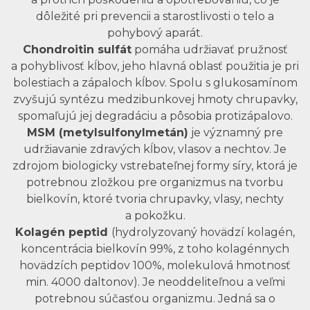
dôležité pri prevencii a starostlivosti o telo a
pohybový aparát.
Chondroitin sulfát
pomáha udržiavať pružnosť
a pohyblivosť kĺbov, jeho hlavná oblasť použitia je pri
bolestiach a zápaloch kĺbov. Spolu s glukosamínom
zvyšujú syntézu medzibunkovej hmoty chrupavky,
spomaľujú jej degradáciu a pôsobia protizápalovo.
MSM (metylsulfonylmetán)
je významný pre
udržiavanie zdravých kĺbov, vlasov a nechtov. Je
zdrojom biologicky vstrebateľnej formy síry, ktorá je
potrebnou zložkou pre organizmus na tvorbu
bielkovín, ktoré tvoria chrupavky, vlasy, nechty
a pokožku.
Kolagén peptid
(hydrolyzovaný hovädzí kolagén,
koncentrácia bielkovín 99%, z toho kolagénnych
hovädzích peptidov 100%, molekulová hmotnosť
min. 4000 daltonov). Je neoddeliteľnou a veľmi
potrebnou súčasťou organizmu. Jedná sa o