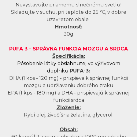
Nevystavujte priamemu slnečnému svetlu!
Skladujte v suchu, pri teplote do 25
°C, v dobre
uzavretom obale.
Hmotnosť:
30g
PUFA 3 - SPRÁVNA FUNKCIA MOZGU A SRDCA
Špecifikácia:
Pôsobenie látky obsiahnutej vo výživovom
doplnku
PUFA-3:
DHA (1 kps - 120 mg) - prispieva k správnej funkcii
mozgu a udržiavaniu dobrého zraku
EPA (1 kps - 180 mg) a DHA - prispievajú k správnej
funkcii srdca
Zloženie:
Rybí olej, živočíšna želatína, glycerol.
Obsah:
60 kapsúl. 1 kapsula obsahuje 1000 mg rybieho