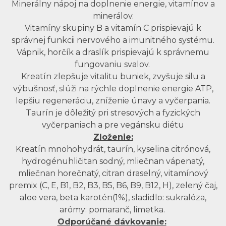
Minerálny nápoj na doplnenie energie, vitamínov a
minerálov.
Vitamíny skupiny B a vitamín C prispievajú k
správnej funkcii nervového a imunitného systému.
Vápnik, horčík a draslík prispievajú k správnemu
fungovaniu svalov.
Kreatín zlepšuje vitalitu buniek, zvyšuje silu a
výbušnosť, slúži na rýchle doplnenie energie ATP,
lepšiu regeneráciu, zníženie únavy a vyčerpania.
Taurín je dôležitý pri stresových a fyzických
vyčerpaniach a pre vegánsku diétu
Zloženie:
Kreatín mnohohydrát, taurín, kyselina citrónová,
hydrogénuhličitan sodný, mliečnan vápenatý,
mliečnan horečnatý, citran draselný, vitamínový
premix (C, E, B1, B2, B3, B5, B6, B9, B12, H), zelený čaj,
aloe vera, beta karotén(1%), sladidlo: sukralóza,
arómy: pomaranč, limetka.
Odporúčané dávkovanie: