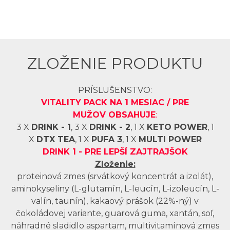
ZLOŽENIE PRODUKTU
PRÍSLUŠENSTVO:
VITALITY PACK NA 1 MESIAC / PRE
MUŽOV OBSAHUJE
:
3 X
DRINK - 1
, 3 X
DRINK - 2
, 1 X
KETO POWER
, 1
X
DTX TEA
, 1 X
PUFA 3
, 1 X
MULTI POWER
DRINK 1 -
PRE LEPŠÍ ZAJTRAJŠOK
Zloženie:
proteinová zmes (srvátkový koncentrát a izolát),
aminokyseliny (L-glutamín, L-leucín, L-izoleucín, L-
valín, taunín), kakaový prášok (22%-ný) v
čokoládovej variante, guarová guma, xantán, soľ,
náhradné sladidlo aspartam, multivitamínová zmes