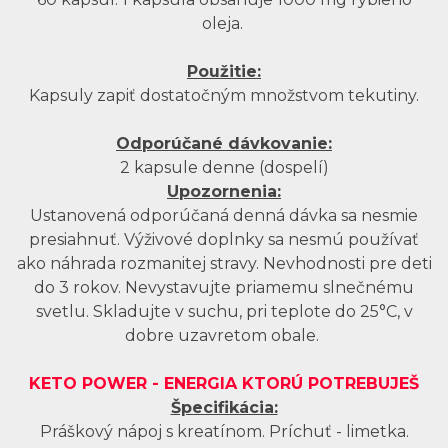
oleja.
Použitie:
Kapsuly zapiť dostatočným množstvom tekutiny.
Odporúčané dávkovanie:
2 kapsule denne (dospelí)
Upozornenia:
Ustanovená odporúčaná denná dávka sa nesmie
presiahnuť. Výživové doplnky sa nesmú používať
ako náhrada rozmanitej stravy. Nevhodnosti pre deti
do 3 rokov. Nevystavujte priamemu slnečnému
svetlu. Skladujte v suchu, pri teplote do 25°C, v
dobre uzavretom obale.
KETO POWER - ENERGIA KTORÚ POTREBUJEŠ
Špecifikácia:
Práškový nápoj s kreatínom. Príchuť - limetka.