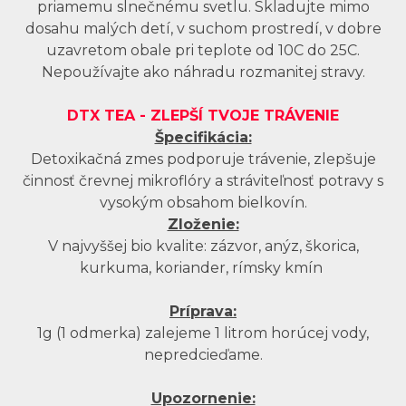
priamemu slnečnému svetlu. Skladujte mimo
dosahu malých detí, v suchom prostredí, v dobre
uzavretom obale pri teplote od 10C do 25C.
Nepoužívajte ako náhradu rozmanitej stravy.
DTX TEA -
ZLEPŠÍ TVOJE TRÁVENIE
Špecifikácia:
Detoxikačná zmes podporuje trávenie, zlepšuje
činnosť črevnej mikroflóry a stráviteľnosť potravy s
vysokým obsahom bielkovín.
Zloženie:
V najvyššej bio kvalite: zázvor, anýz, škorica,
kurkuma, koriander, rímsky kmín
Príprava:
1g (1 odmerka) zalejeme 1 litrom horúcej vody,
nepredcieďame.
Upozornenie: