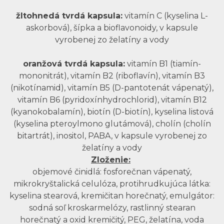
žltohnedá tvrdá kapsula:
vitamín C (kyselina L-
askorbová), šípka a bioflavonoidy, v kapsule
vyrobenej zo želatíny a vody
oranžová tvrdá kapsula:
vitamín B1 (tiamín-
mononitrát), vitamín B2 (riboflavín), vitamín B3
(nikotínamid), vitamín B5 (D-pantotenát vápenatý),
vitamín B6 (pyridoxínhydrochlorid), vitamín B12
(kyanokobalamín), biotín (D-biotín), kyselina listová
(kyselina pteroylmono glutámová), cholín (cholín
bitartrát), inositol, PABA, v kapsule vyrobenej zo
želatíny a vody
Zloženie:
objemové činidlá: fosforečnan vápenatý,
mikrokryštalická celulóza,
protihrudkujúca látka:
kyselina stearová,
kremičitan horečnatý, emulgátor:
sodná soľ kroskarmelózy,
rastlinný
stearan
horečnatý a
oxid kremičitý,
PEG,
želatína,
voda