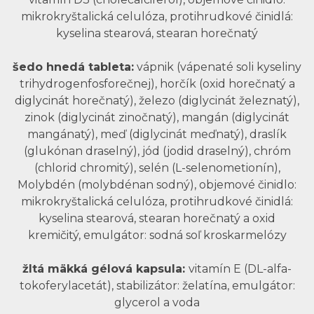
mikrokryštalická celulóza, protihrudkové činidlá:
kyselina stearová, stearan horečnatý
šedo hnedá tableta:
vápnik (vápenaté soli kyseliny
trihydrogenfosforečnej), horčík (oxid horečnatý a
diglycinát horečnatý), železo (diglycinát železnatý),
zinok (diglycinát zinočnatý), mangán (diglycinát
mangánatý), meď (diglycinát meďnatý), draslík
(glukónan draselný), jód (jodid draselný), chróm
(chlorid chromitý), selén (L-selenometionín),
Molybdén (molybdénan sodný), objemové činidlo:
mikrokryštalická celulóza, protihrudkové činidlá:
kyselina stearová, stearan horečnatý a oxid
kremičitý, emulgátor: sodná soľ kroskarmelózy
žltá mäkká gélová kapsula:
vitamín E (DL-alfa-
tokoferylacetát), stabilizátor: želatína, emulgátor:
glycerol a voda