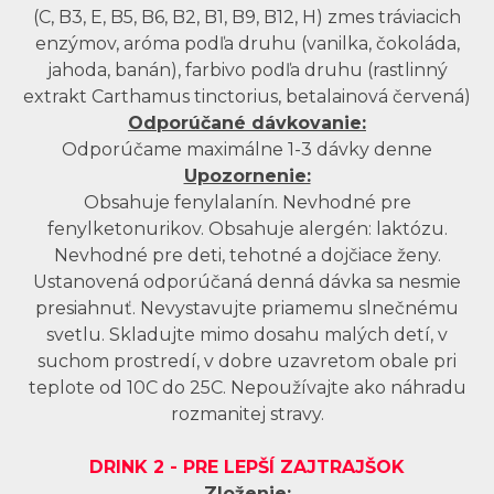
(C, B3, E, B5, B6, B2, B1, B9, B12, H) zmes tráviacich
enzýmov, aróma podľa druhu (vanilka, čokoláda,
jahoda, banán), farbivo podľa druhu (rastlinný
extrakt Carthamus tinctorius, betalainová červená)
Odporúčané dávkovanie:
Odporúčame maximálne 1-3 dávky denne
Upozornenie:
Obsahuje fenylalanín. Nevhodné pre
fenylketonurikov. Obsahuje alergén: laktózu.
Nevhodné pre deti, tehotné a dojčiace ženy.
Ustanovená odporúčaná denná dávka sa nesmie
presiahnuť. Nevystavujte priamemu slnečnému
svetlu. Skladujte mimo dosahu malých detí, v
suchom prostredí, v dobre uzavretom obale pri
teplote od 10C do 25C. Nepoužívajte ako náhradu
rozmanitej stravy.
DRINK 2 -
PRE LEPŠÍ ZAJTRAJŠOK
Zloženie: