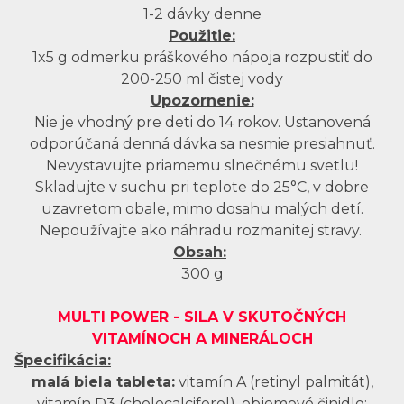
1-2 dávky denne
Použitie:
1x5 g odmerku práškového nápoja rozpustiť do
200-250 ml čistej vody
Upozornenie:
Nie je vhodný pre deti do 14 rokov. Ustanovená
odporúčaná denná dávka sa nesmie presiahnuť.
Nevystavujte priamemu slnečnému svetlu!
Skladujte v suchu pri teplote do 25°C, v dobre
uzavretom obale, mimo dosahu malých detí.
Nepoužívajte ako náhradu rozmanitej stravy.
Obsah:
300 g
MULTI POWER - SILA V SKUTOČNÝCH
VITAMÍNOCH A MINERÁLOCH
Špecifikácia:
malá biela tableta:
vitamín A (retinyl palmitát),
vitamín D3 (cholecalciferol), objemové činidlo: