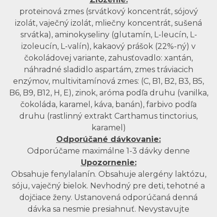
proteinová zmes (srvátkový koncentrát, sójový
izolát, vaječný izolát, mliečny koncentrát, sušená
srvátka), aminokyseliny (glutamín, L-leucín, L-
izoleucín, L-valín), kakaový prášok (22%-ný) v
čokoládovej variante, zahusťovadlo: xantán,
náhradné sladidlo aspartám, zmes tráviacich
enzýmov, multivitamínová zmes: (C, B1, B2, B3, B5,
B6, B9, B12, H, E), zinok, aróma podľa druhu (vanilka,
čokoláda, karamel, káva, banán), farbivo podľa
druhu (rastlinný extrakt Carthamus tinctorius,
karamel)
Odporúčané dávkovanie:
Odporúčame maximálne 1-3 dávky denne
Upozornenie:
Obsahuje fenylalanín. Obsahuje alergény laktózu,
sóju, vaječný bielok. Nevhodný pre deti, tehotné a
dojčiace ženy. Ustanovená odporúčaná denná
dávka sa nesmie presiahnuť. Nevystavujte