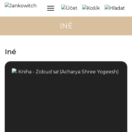
INÉ
Iné