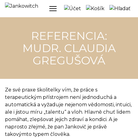
REFERENCIA:
MUDR. CLAUDIA
GREGUŠOVÁ
Ze své praxe školitelky vím, že práce s
terapeutickým přístrojem není jednoduchá a
automatická a vyžaduje nejenom vědomosti, intuici,
ale i jistou míru „talentu“ a vloh. Hlavně chuť lidem
pomáhat, zlepšovat jejich zdraví a kondici. A je
naprosto zřejmé, že pan Jankovič je právě
takovýmto typem člověka.